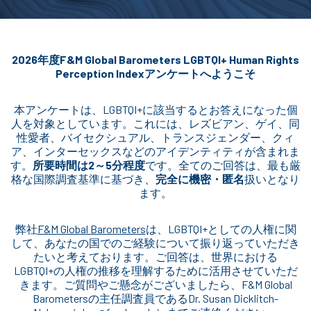
2026年度F&M Global Barometers LGBTQI+ Human Rights
Perception Indexアンケートへようこそ
本アンケートは、LGBTQI+に該当するとお答えになった個
人を対象としています。これには、レズビアン、ゲイ、同
性愛者、バイセクシュアル、トランスジェンダー、クィ
ア、インターセックスなどのアイデンティティが含まれま
す。
所要時間は2～5分程度
です。全てのご回答は、最も厳
格な国際調査基準に基づき、
完全に機密・匿名
扱いとなり
ます。
弊社
F&M Global Barometers
は、LGBTQI+としての人権に関
して、あなたの国でのご経験について振り返っていただき
たいと考えております。ご回答は、世界における
LGBTQI+の人権の推移を理解するために活用させていただ
きます。ご質問やご懸念がございましたら、F&M Global
Barometersの主任調査員であるDr. Susan Dicklitch-