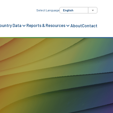
Select Language
English
ountry Data
Reports & Resources
About
Contact