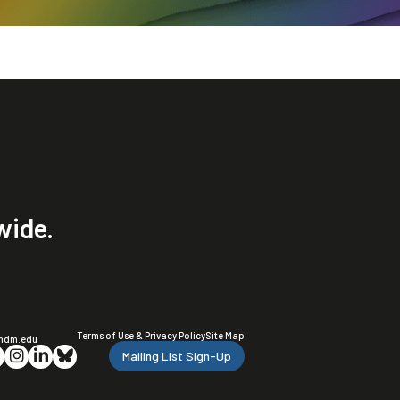
wide.
Terms of Use & Privacy Policy
Site Map
ndm.edu
Mailing List Sign-Up