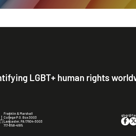
tifying LGBT+ human rights world
Franklin & Marshall
gbgr@fa
College P.O. Box 3003
Lancaster, PA 17604-3003
717-358-4185